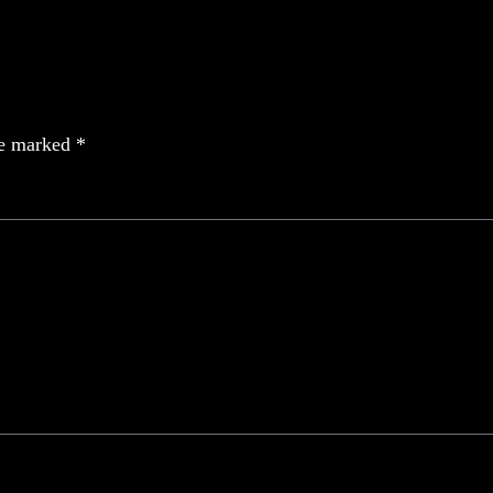
re marked
*