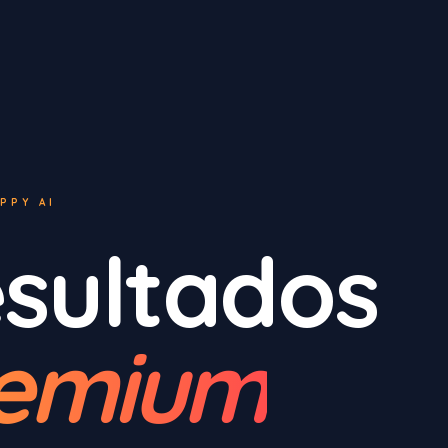
PPY AI
sultados
emium