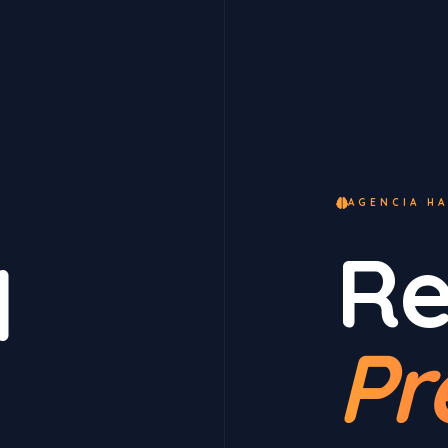
AGENCIA HA
Re
l
Pr