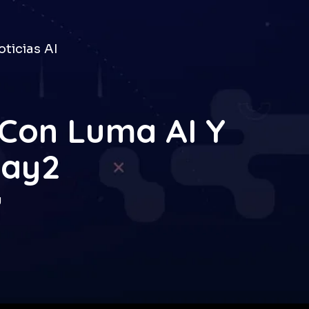
ticias AI
 Con Luma AI Y
Ray2
g