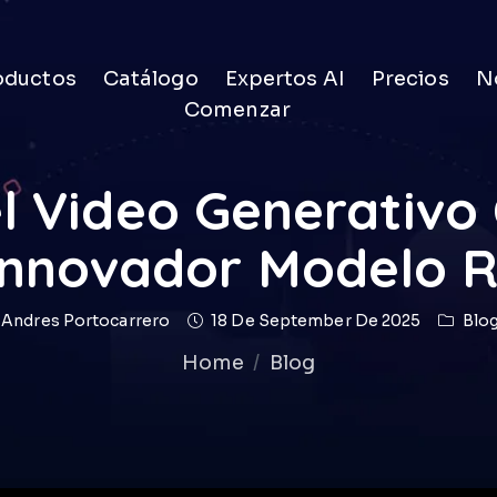
oductos
Catálogo
Expertos AI
Precios
No
Comenzar
l Video Generativo
Innovador Modelo 
Andres Portocarrero
18 De September De 2025
Blo
Home
Blog