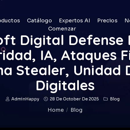
oductos
Catálogo
Expertos AI
Precios
No
Comenzar
ft Digital Defense
idad, IA, Ataques F
ma Stealer, Unidad 
Digitales
AdminHappy
28 De October De 2025
Blog
Home
Blog