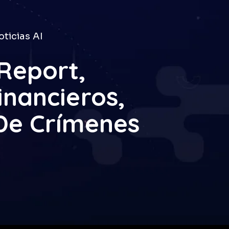
ticias AI
 Report,
inancieros,
De Crímenes