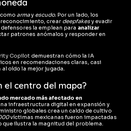
 moneda
ta como
arma
y
escudo
. Por un lado, los
r reconocimiento, crear
deepfakes
y evadir
os defensores la emplean para
analizar
ectar patrones anómalos y responder en
ity Copilot
demuestran cómo la IA
ticos en recomendaciones claras, casi
al oído la mejor jugada.
n el centro del mapa?
ndo mercado más afectado en
na infraestructura digital en expansión y
ministro globales crea un caldo de cultivo
000
víctimas mexicanas fueron impactadas
o que ilustra la magnitud del problema.