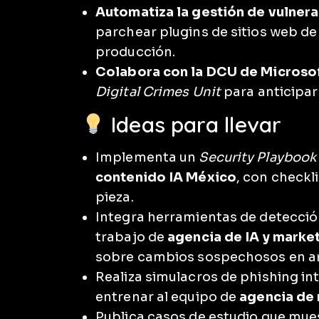
Automatiza la gestión de vulnera
parchear plugins de sitios web de 
producción.
Colabora con la DCU de Microsof
Digital Crimes Unit
para anticipa
Ideas para llevar
Implementa un
Security Playbook
contenido IA México
, con checkl
pieza.
Integra herramientas de detección
trabajo de
agencia de IA y mark
sobre cambios sospechosos en ar
Realiza simulacros de phishing i
entrenar al equipo de
agencia de
Publica casos de estudio que mu