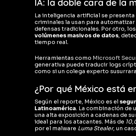
IA: la doble cara de la
La inteligencia artificial se presen
criminales la usan para automatiza
defensas tradicionales. Por otro, l
volúmenes masivos de datos
, det
tiempo real.
Herramientas como
Microsoft Secur
generativa puede traducir logs críp
como si un colega experto susurrara 
¿Por qué México está e
Según el reporte, México es el
segu
Latinoamérica
. La combinación de u
una alta exposición a cadenas de su
ideal para los atacantes. Más de
10,
por el malware
Luma Stealer
, un cas