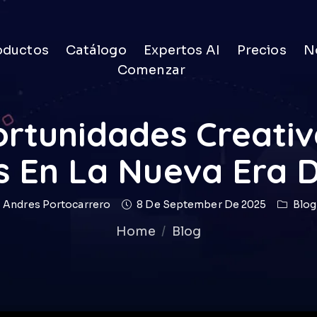
oductos
Catálogo
Expertos AI
Precios
No
Comenzar
ortunidades Creati
s En La Nueva Era D
Andres Portocarrero
8 De September De 2025
Blog
Home
Blog