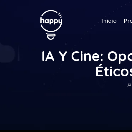
Inicio
Pr
IA Y Cine: Op
Ético