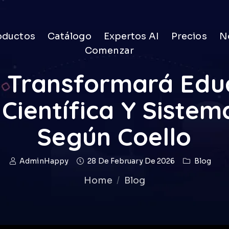
oductos
Catálogo
Expertos AI
Precios
No
Comenzar
a Transformará Educ
 Científica Y Sistem
Según Coello
AdminHappy
28 De February De 2026
Blog
Home
Blog