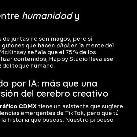
entre
humanidad
y
s de juntas no son magos, pero sí
n guiones que hacen
click
en la mente del
 McKinsey
señala que el 75 % de los
izar contenidos, Happy Studio lleva ese
ez del toque humano.
do por IA: más que una
sión del cerebro creativo
gráfico CDMX
tiene un asistente que sugiere
encias emergentes de TikTok, pero que tú
 la historia que buscas. Nuestro proceso