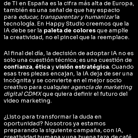
de TI en España es la cifra más alta de Europa,
también es una señal de que hay espacio
para
educar, transparentar y humanizar
la
tecnología. En Happy Studio creemos que la
IA debe ser la
paleta de colores
que amplíe
la creatividad, no el pincel que la reemplace.
Al final del día, la decisión de adoptar IA no es
solo una cuestión técnica; es una cuestión de
confianza
,
ética
y
visión estratégica
. Cuando
esas tres piezas encajan, la IA deja de ser una
incógnita y se convierte en el mejor socio
creativo para cualquier
agencia de marketing
digital CDMX
que quiera definir el futuro del
video marketing.
¿Listo para transformar la duda en
oportunidad? Nosotros ya estamos
preparando la siguiente campaña, con IA,
creatividad humana y una buena taza de café.