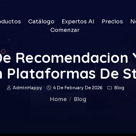
oductos
Catálogo
Expertos AI
Precios
No
Comenzar
De Recomendacion Y
n Plataformas De S
AdminHappy
4 De February De 2026
Blog
Home
Blog