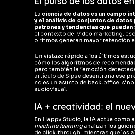
El pulso de los datos en
La
ciencia de datos es un campo int
y el análisis de conjuntos de datos
patrones y tendencias que puedan 
el contexto del video marketing, es
o ritmos generan mayor retención e
Un vistazo rápido a los últimos est
cómo los algoritmos de recomendació
pero también la “emoción detectada”
artículo de Sipse
desentraña ese pro
no es un asunto de back‑office, sino
audiovisual.
IA + creatividad: el nu
En Happy Studio, la IA actúa como 
machine learning
analizan los guion
de click‑through, mientras que los a