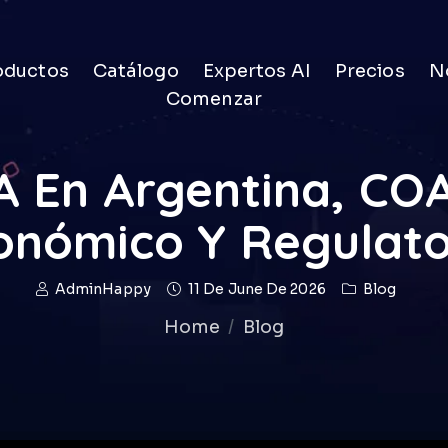
oductos
Catálogo
Expertos AI
Precios
No
Comenzar
A En Argentina, CO
onómico Y Regulato
AdminHappy
11 De June De 2026
Blog
Home
Blog