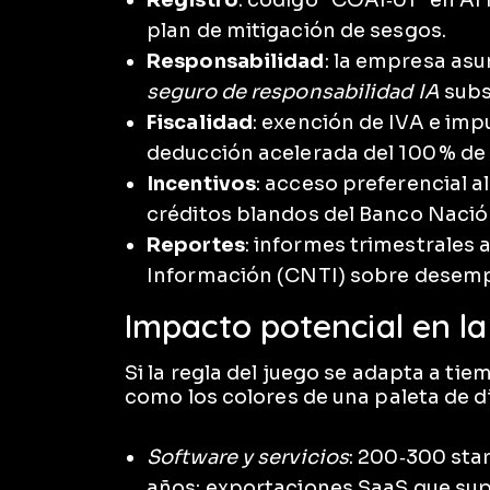
plan de mitigación de sesgos.
Responsabilidad
: la empresa asum
seguro de responsabilidad IA
subs
Fiscalidad
: exención de IVA e imp
deducción acelerada del 100 % de 
Incentivos
: acceso preferencial a
créditos blandos del Banco Nació
Reportes
: informes trimestrales 
Información (CNTI) sobre desemp
Impacto potencial en l
Si la regla del juego se adapta a ti
como los colores de una paleta de d
Software y servicios
: 200‑300 sta
años; exportaciones SaaS que sup