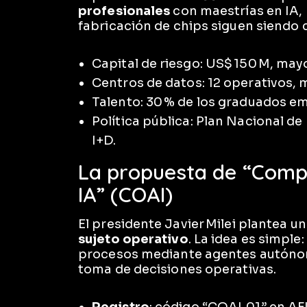
profesionales
con maestrías en IA, 
fabricación de chips siguen siendo c
Capital de riesgo: US$ 150 M, may
Centros de datos: 12 operativos,
Talento: 30 % de los graduados em
Política pública: Plan Nacional de
I+D.
La propuesta de “Comp
IA” (COAI)
El presidente Javier Milei plantea u
sujeto operativo
. La idea es simpl
procesos mediante agentes autónom
toma de decisiones operativas.
Registro
: código “COAI‑01” en AF