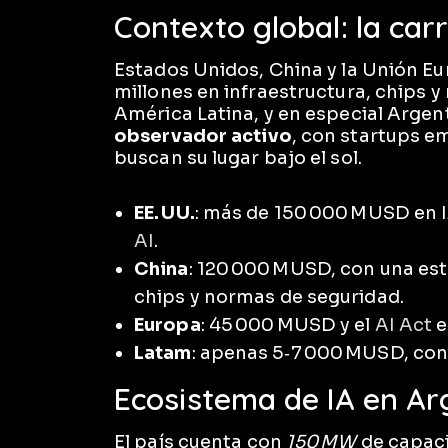
Contexto global: la car
Estados Unidos, China y la Unión Eu
millones en infraestructura, chips y
América Latina, y en especial Argen
observador activo
, con startups e
buscan su lugar bajo el sol.
EE. UU.
: más de 150 000 MUSD en I
AI
.
China
: 120 000 MUSD, con una est
chips y normas de seguridad.
Europa
: 45 000 MUSD y el
AI Act
e
Latam
: apenas 5‑7 000 MUSD, con
Ecosistema de IA en Ar
El país cuenta con
150 MW
de capaci