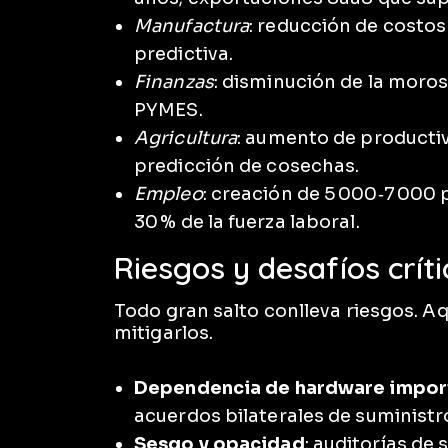
Manufactura
: reducción de costos
predictiva.
Finanzas
: disminución de la moros
PYMES.
Agricultura
: aumento de productiv
predicción de cosechas.
Empleo
: creación de 5 000‑7 000 p
30 % de la fuerza laboral.
Riesgos y desafíos crít
Todo gran salto conlleva riesgos. Aq
mitigarlos.
Dependencia de hardware impo
acuerdos bilaterales de suministr
Sesgo y opacidad
: auditorías de