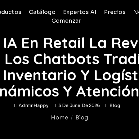
oductos
Catálogo
Expertos AI
Precios
No
Comenzar
IA En Retail La Re
 Los Chatbots Tradi
Inventario Y Logíst
inámicos Y Atención 
AdminHappy
3 De June De 2026
Blog
Home
Blog