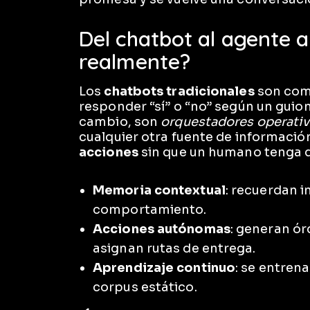
Del chatbot al agente
realmente?
Los
chatbots tradicionales
son como
responder “sí” o “no” según un guio
cambio, son
orquestadores operati
cualquier otra fuente de informació
acciones
sin que un humano tenga qu
Memoria contextual
: recuerdan 
comportamiento.
Acciones autónomas
: generan ór
asignan rutas de entrega.
Aprendizaje continuo
: se entren
corpus estático.