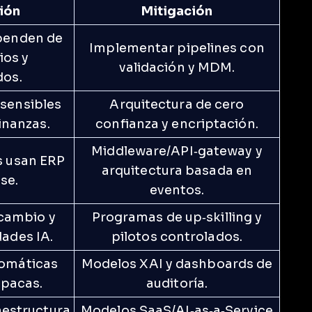
ión
Mitigación
penden de
Implementar pipelines con
ios y
validación y MDM.
dos.
 sensibles
Arquitectura de cero
finanzas.
confianza y encriptación.
Middleware/API‑gateway y
s usan ERP
arquitectura basada en
se.
eventos.
 cambio y
Programas de up‑skilling y
dades IA.
pilotos controlados.
tomáticas
Modelos XAI y dashboards de
opacas.
auditoría.
aestructura
Modelos SaaS/AI‑as‑a‑Service