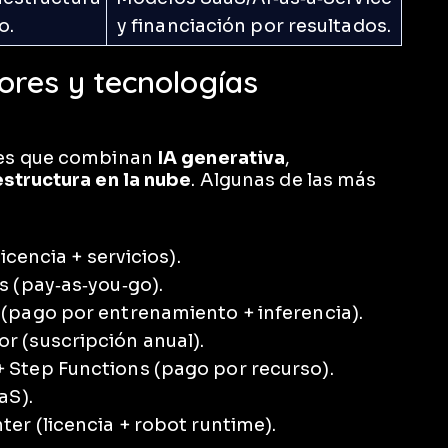
o.
y financiación por resultados.
res y tecnologías
nes que combinan
IA generativa
,
estructura en la nube
. Algunas de las más
icencia + servicios).
s (pay‑as‑you‑go).
 (pago por entrenamiento + inferencia).
r (suscripción anual).
 Step Functions (pago por recurso).
aS).
er (licencia + robot runtime).