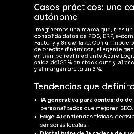
Casos prácticos: una c
autónoma
Imaginemos una marca que, tras un 
consolida datos de POS, ERP, e‑com
Factory y Snowflake. Con un model
de precios dinámicos, el agente ge
en tiempo real mediante Azure Logic
caída del 22 % en stock‑outs y, al es
y el margen bruto un 3 %.
Tendencias que definirá
IA generativa para contenido de
personalizados que mejoran SEO.
Edge AI en tiendas físicas
: decis
sensores locales.
Digital twins de la cadena de sum