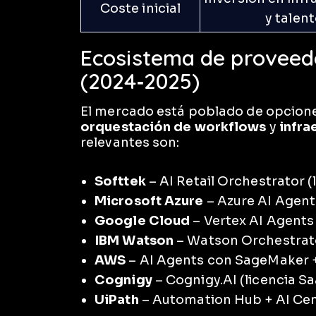
Coste inicial
y talent
Ecosistema de proveedo
(2024‑2025)
El mercado está poblado de opcio
orquestación de workflows
y
infra
relevantes son:
Softtek
– AI Retail Orchestrator (l
Microsoft Azure
– Azure AI Agent
Google Cloud
– Vertex AI Agents
IBM Watson
– Watson Orchestrato
AWS
– AI Agents con SageMaker +
Cognigy
– Cognigy.AI (licencia Sa
UiPath
– Automation Hub + AI Cent