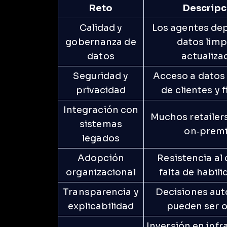
Reto
Descripc
Calidad y
Los agentes de
gobernanza de
datos limp
datos
actualiza
Seguridad y
Acceso a datos
privacidad
de clientes y 
Integración con
Muchos retailer
sistemas
on‑premi
legados
Adopción
Resistencia al
organizacional
falta de habili
Transparencia y
Decisiones au
explicabilidad
pueden ser 
Inversión en infr