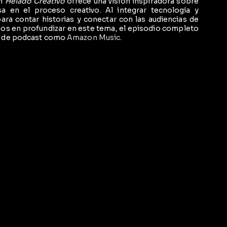
en
Helado Creativo
ofrece una visión inspiradora sobre
 en el proceso creativo. Al integrar tecnología y
para contar historias y conectar con las audiencias de
dos en profundizar en este tema, el episodio completo
s de podcast como
Amazon Music
.