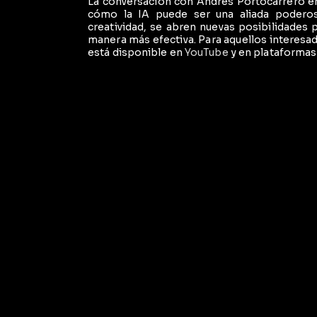
La conversación con Andrés Portocarrero 
cómo la IA puede ser una aliada poderosa
creatividad, se abren nuevas posibilidades 
manera más efectiva. Para aquellos interesa
está disponible en
YouTube
y en plataforma