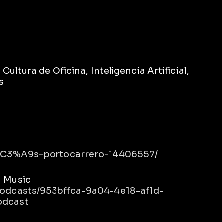
Cultura de Oficina, Inteligencia Artificial,
s
r%C3%A9s-portocarrero-14406557/
n Music
podcasts/953bffca-9a04-4e18-af1d-
odcast