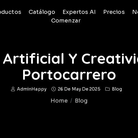
oductos
Catálogo
Expertos AI
Precios
No
Comenzar
 Artificial Y Creati
Portocarrero
AdminHappy
26 De May De 2025
Blog
Home
Blog